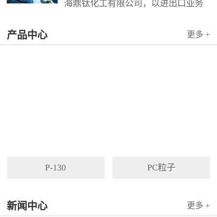
海鼎钛化工有限公司，以进出口业务
为依托，代理国内外多家著名企业产
产品中心
品。公司以其灵活的市场对策和创造
更多 +
力，针对客户需求提供高质量服务，
并与客户密切合作，寻求最佳解决方
案。
P-130
PC粒子
新闻中心
更多 +