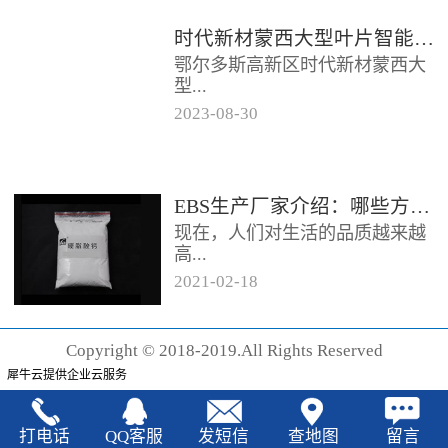
时代新材蒙西大型叶片智能制造基地项目开工
鄂尔多斯高新区时代新材蒙西大
型...
2023
-
08
-
30
叶片智能制造基地项目近日开
工。项目总投资约20亿元，将建
成12条大型智能生产线。项目共
EBS生产厂家‍介绍：哪些方法可以验证EBS的润滑效果
分为...
现在，人们对生活的品质越来越
高...
2021
-
02
-
18
，同时也有了较好的环保保护意
识，因此对“无卤化”阻燃剂的呼
Copyright © 2018-2019.All Rights Reserved
声也越来越强烈，很多厂家在利
犀牛云提供企业云服务
用聚...
打电话
QQ客服
发短信
查地图
留言