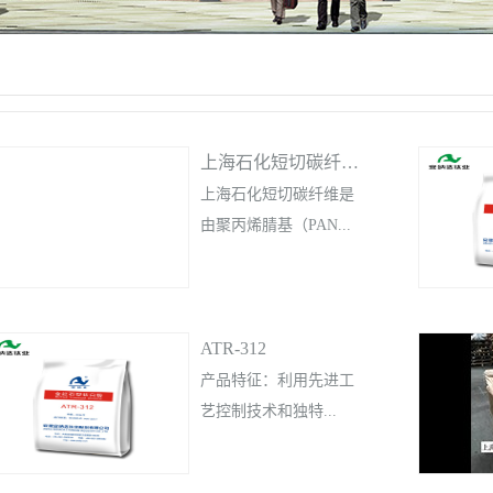
上海石化短切碳纤维SCF-SDQ-6
上海石化短切碳纤维是
由聚丙烯腈基（PAN...
）碳纤维长丝经纤维切
ATR-312
断机短切而成，其基本
性能主要取决于其原料
产品特征：利用先进工
——碳纤维长丝的性
艺控制技术和独特...
能。SCF-SDQ-6 具有轻
质、高强、高模、耐腐