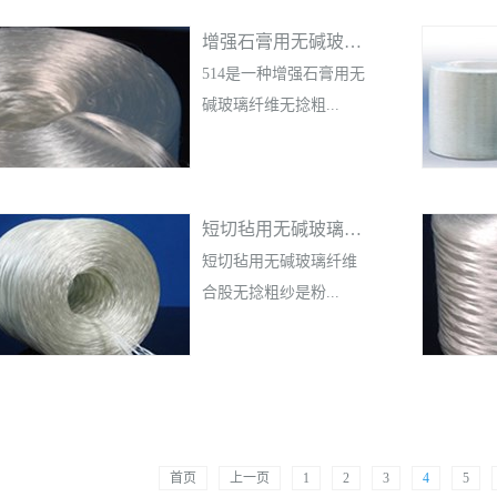
蚀、导电、导电等特
的包膜工艺，产品杂质
点，能有效增强 PA材料
增强石膏用无碱玻璃纤维无捻粗纱
含量极低；TiO2粒子粒
的各项性能。
径分布窄；包膜膜层连
514是一种增强石膏用无
续、均匀、致密。具有
碱玻璃纤维无捻粗...
高耐候性、高分散性和
高亮度和优异的散射力
等特点。应用领域：涂
纱，通过短切成一定长
料、油漆、塑料、橡
短切毡用无碱玻璃纤维合股无捻粗纱
度后和石膏、淀粉、促
胶、造纸、油墨、装饰
凝剂等混合，制成轻质
短切毡用无碱玻璃纤维
材料等行业。产品标
建筑板材。产品短切性
合股无捻粗纱是粉...
准：Q/ANDJS 006-2017
和抗静电性能良好，制
包装规格：25KG纸塑阀
品强度高。
口袋
剂和乳剂短切原丝毡的
专用合股无捻粗纱，易
于短切且分散性好，与
首页
不饱和聚酯树脂、乙烯
上一页
1
2
3
4
5