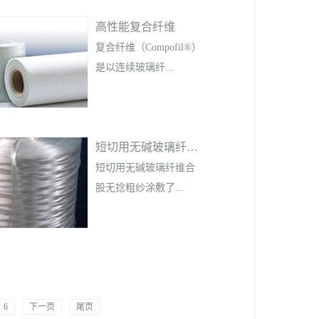
粒、工程塑料等塑料产
品。应用领域：色母
高性能复合纤维
粒、改性塑料、工程塑
复合纤维（Compofil®）
料、PVC片材。产品标
是以连续玻璃纤...
准：Q/ANDJS 005-2017
包装规格：25KG纸塑阀
口袋
维与化学纤维为原材
短切用无碱玻璃纤维合股无捻粗纱
料，通过特殊工艺复合
而成的高性能纤维材
短切用无碱玻璃纤维合
料，可直接用来制备连
股无捻粗纱涂敷了...
续纤维增强热塑性树脂
复合材料，而不需添加
额外的树脂。该产品适
特殊的硅烷基浸润剂，
用的主要成型工艺有模
与不饱和聚酯树脂和乙
压成型、真空袋辅助成
烯基树脂相容。管道具
型、缠绕成型等。其应
6
下一页
尾页
有良好的耐水性和优异