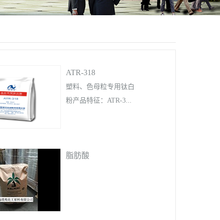
ATR-318
塑料、色母粒专用钛白
粉产品特征：ATR-3...
18是经铝等无机物表面
脂肪酸
处理及疏水型有机硅处
理的金红石型钛白粉产
品，具有优秀的分散
性、耐性性和遮盖力等
特点，适用于高浓色母