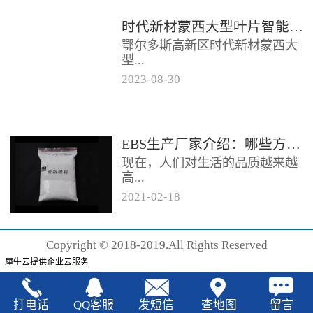
时代新材蒙西大型叶片智能制造基地项目开工
鄂尔多斯高新区时代新材蒙西大
型...
2023
-
08
-
30
叶片智能制造基地项目近日开
工。项目总投资约20亿元，将建
成12条大型智能生产线。项目共
EBS生产厂家‍介绍：哪些方法可以验证EBS的润滑效果
分为...
现在，人们对生活的品质越来越
高...
2021
-
02
-
18
，同时也有了较好的环保保护意
识，因此对“无卤化”阻燃剂的呼
Copyright © 2018-2019.All Rights Reserved
声也越来越强烈，很多厂家在利
犀牛云提供企业云服务
用聚...
打电话
QQ客服
发短信
查地图
留言