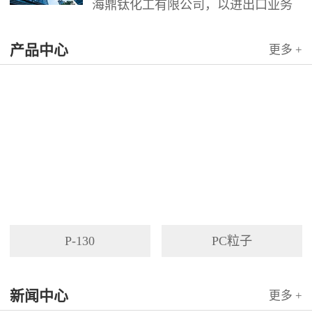
海鼎钛化工有限公司，以进出口业务
为依托，代理国内外多家著名企业产
产品中心
品。公司以其灵活的市场对策和创造
更多 +
力，针对客户需求提供高质量服务，
并与客户密切合作，寻求最佳解决方
案。
P-130
PC粒子
新闻中心
更多 +