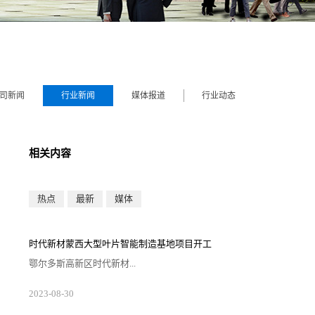
司新闻
行业新闻
媒体报道
行业动态
相关内容
热点
最新
媒体
时代新材蒙西大型叶片智能制造基地项目开工
鄂尔多斯高新区时代新材...
蒙西大型叶片智能制造基地项目近日开工。项目总投资
2023
-
08
-
30
约20亿元，将建成12条大型智能生产线。项目共分为两
期建设，一期投资10亿元，规划布局6条最大可生产120