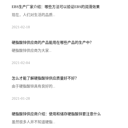
米规格的叶片生产线，年产叶片360套（5MW/及以
上），预计2023年12月投产。二期项目计划2025年投资
EBS生产厂家‍介绍：哪些方法可以验证EBS的润滑效果
建设。项目全面建成后按规划规模总配套人员约1500
人。 信息来源：鄂尔多斯高新区
现在，人们对生活的品质...
越来越高，同时也有了较好的环保保护意识，因此对“无
2021
-
02
-
18
卤化”阻燃剂的呼声也越来越强烈，很多厂家在利用聚氯
乙烯来生产产品时为了得到人们的普遍青睐而广泛使用
EBS生产厂家‍生产的EBS。那么有哪些方法可以验证EBS
在聚氯乙烯加工中的润滑效果呢？EBS生产厂家‍马上来
硬脂酸锌供应‍商的产品能用在哪些产品的生产中？
回答这个问题。1、双辊混炼聚氯乙烯的加工温度和分解
温度是很接近的，所以在加工的时候，除了需要配合使
硬脂酸锌供应‍商为大家...
用稳定剂之外，还需要使...
提供的一种化学材料——硬脂酸锌，是一种白色而且十
2021
-
02
-
04
分松软的粉末状物质，在生产的时候一般会将硬脂酸和
氧化锌进行混合来制备。由于硬脂酸锌没有没有强烈的
气味，所以得到了很广泛的应用。下面就由硬脂酸锌供
应的介绍‍，硬脂酸锌可以用在哪些产品的生产过程中。
怎么才能了解硬脂酸锌供应‍质量好不好？
1、塑料制品由于硬脂酸锌在塑料当中能够起到增加稳定
性的作用，所以，一些生产塑料制品的企业会通过硬脂
由于硬脂酸锌具有良好的...
酸锌供应‍商采购硬脂酸锌来投入生产，在...
性能，在塑料产品的生产过程中使用，能够提高塑料的
2021
-
01
-
28
加工性能，所以现在很多企业会去找硬脂酸锌供应‍商采
购。但是，如今市场上的硬脂酸锌供应‍商众多，如何才
能知道硬脂酸锌供应哪家好些‍呢？其实我们可以从这几
个方面来了解。第1.看市场评价任何一个经销商，只要
硬脂酸锌供应‍商介绍：使用和储存硬脂酸锌要注意什么
在市场上做销售，就会获得相应的市场评价，由于硬脂
酸锌的质量关系到产品的生产情况，所以在找硬脂酸锌
虽然很多人并不知道硬脂...
供应‍商采购硬脂酸锌的时候，企业可...