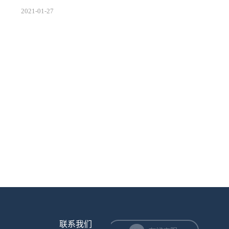
酸锌究竟是什么，但是，硬脂酸锌在各种工业生产当中
2021
-
01
-
27
却是一种较为常见用的化学材料，在硬脂酸锌供应‍质量
可靠的情况下，可以将其作为热稳定剂以及润滑剂来使
用，从而提供产品的工艺性。那么，在储存和使用硬脂
酸锌时有什么事情是需要注意的呢？硬脂酸锌供应的介
绍‍如下：1、操作注意事项为了能够安全的使用硬脂酸
锌，硬脂酸锌供应‍商希望用户在操作使用之时首先要做
到对操作员进行专门的培训使其熟悉各项...
联系我们