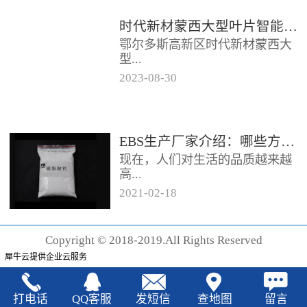
时代新材蒙西大型叶片智能制造基地项目开工
鄂尔多斯高新区时代新材蒙西大
型...
2023
-
08
-
30
叶片智能制造基地项目近日开
工。项目总投资约20亿元，将建
成12条大型智能生产线。项目共
EBS生产厂家‍介绍：哪些方法可以验证EBS的润滑效果
分为...
现在，人们对生活的品质越来越
高...
2021
-
02
-
18
，同时也有了较好的环保保护意
识，因此对“无卤化”阻燃剂的呼
Copyright © 2018-2019.All Rights Reserved
声也越来越强烈，很多厂家在利
犀牛云提供企业云服务
用聚...
打电话
QQ客服
发短信
查地图
留言