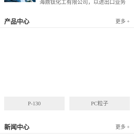
海鼎钛化工有限公司，以进出口业务
为依托，代理国内外多家著名企业产
产品中心
品。公司以其灵活的市场对策和创造
更多 +
力，针对客户需求提供高质量服务，
并与客户密切合作，寻求最佳解决方
案。
P-130
PC粒子
新闻中心
更多 +