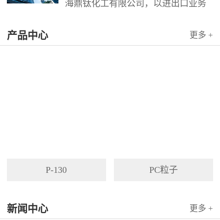
海鼎钛化工有限公司，以进出口业务
为依托，代理国内外多家著名企业产
产品中心
品。公司以其灵活的市场对策和创造
更多 +
力，针对客户需求提供高质量服务，
并与客户密切合作，寻求最佳解决方
案。
P-130
PC粒子
新闻中心
更多 +