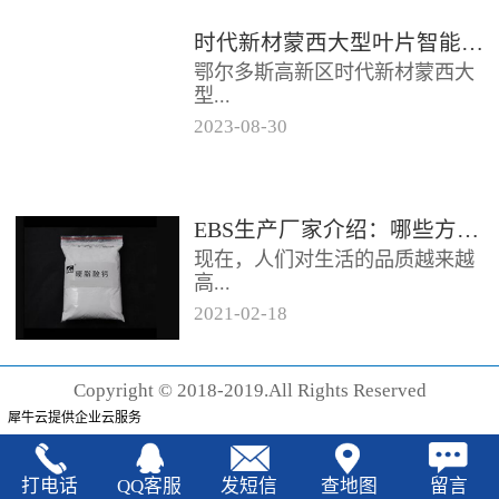
时代新材蒙西大型叶片智能制造基地项目开工
鄂尔多斯高新区时代新材蒙西大
型...
2023
-
08
-
30
叶片智能制造基地项目近日开
工。项目总投资约20亿元，将建
成12条大型智能生产线。项目共
EBS生产厂家‍介绍：哪些方法可以验证EBS的润滑效果
分为...
现在，人们对生活的品质越来越
高...
2021
-
02
-
18
，同时也有了较好的环保保护意
识，因此对“无卤化”阻燃剂的呼
Copyright © 2018-2019.All Rights Reserved
声也越来越强烈，很多厂家在利
犀牛云提供企业云服务
用聚...
打电话
QQ客服
发短信
查地图
留言