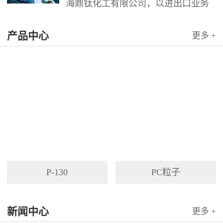
海鼎钛化工有限公司，以进出口业务
为依托，代理国内外多家著名企业产
产品中心
品。公司以其灵活的市场对策和创造
更多 +
力，针对客户需求提供高质量服务，
并与客户密切合作，寻求最佳解决方
案。
P-130
PC粒子
新闻中心
更多 +