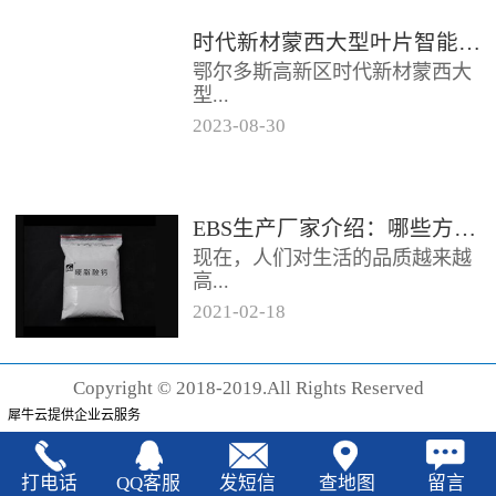
时代新材蒙西大型叶片智能制造基地项目开工
鄂尔多斯高新区时代新材蒙西大
型...
2023
-
08
-
30
叶片智能制造基地项目近日开
工。项目总投资约20亿元，将建
成12条大型智能生产线。项目共
EBS生产厂家‍介绍：哪些方法可以验证EBS的润滑效果
分为...
现在，人们对生活的品质越来越
高...
2021
-
02
-
18
，同时也有了较好的环保保护意
识，因此对“无卤化”阻燃剂的呼
Copyright © 2018-2019.All Rights Reserved
声也越来越强烈，很多厂家在利
犀牛云提供企业云服务
用聚...
打电话
QQ客服
发短信
查地图
留言