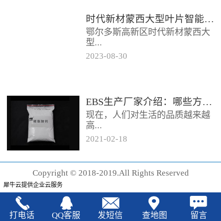
时代新材蒙西大型叶片智能制造基地项目开工
鄂尔多斯高新区时代新材蒙西大
型...
2023
-
08
-
30
叶片智能制造基地项目近日开
工。项目总投资约20亿元，将建
成12条大型智能生产线。项目共
EBS生产厂家‍介绍：哪些方法可以验证EBS的润滑效果
分为...
现在，人们对生活的品质越来越
高...
2021
-
02
-
18
，同时也有了较好的环保保护意
识，因此对“无卤化”阻燃剂的呼
Copyright © 2018-2019.All Rights Reserved
声也越来越强烈，很多厂家在利
犀牛云提供企业云服务
用聚...
打电话
QQ客服
发短信
查地图
留言