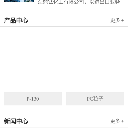
海鼎钛化工有限公司，以进出口业务
为依托，代理国内外多家著名企业产
产品中心
品。公司以其灵活的市场对策和创造
更多 +
力，针对客户需求提供高质量服务，
并与客户密切合作，寻求最佳解决方
案。
P-130
PC粒子
新闻中心
更多 +