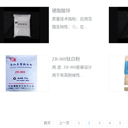
碱玻璃纤维合股无捻粗
硬脂酸锌
纱专用于增强聚氨酯树
脂，具有优异的高速切
质量技术指标：应用范
割顺畅性，优异的短切
围及特性：①、在...
性与分散性。可用于制
造摩托艇壳体，车身外
饰件等制品。
橡胶配件中是很好的润
ZR-969钛白粉
滑剂，它是未硫化材料
粘结在一起的有效隔离
用 途: ZR-969是被设计
剂，在高温下溶于橡
用于有高耐候性...
胶，最后于硫化过程中
被吸收于橡胶内，因此
比用隋性材料所得的制
要求的领域，主要适用
品更好。②、 在聚苯乙
于室外用涂料、塑料和
烯中不仅被证明是有效
纸张的制造
的润滑剂，而且也作为
首页
上一页
1
2
3
4
5