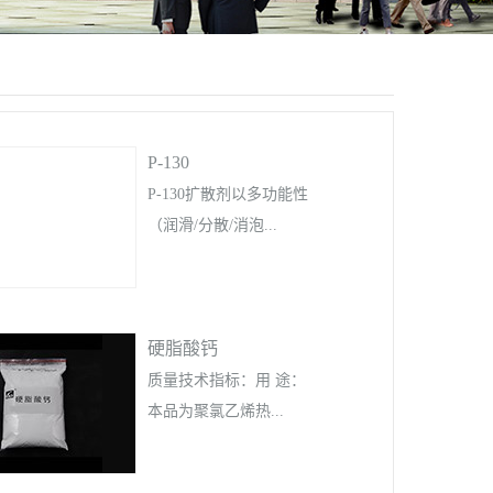
P-130
P-130扩散剂以多功能性
（润滑/分散/消泡...
/阻燃）和高兼容性成为
硬脂酸钙
塑料、橡胶等行业的核
心助剂。其低添加量、
质量技术指标：用 途：
食品级安全性及耐候性
本品为聚氯乙烯热...
优势显著，尤其适用于
精密注塑、食品包装及