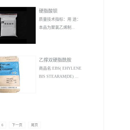
环保要求严格的领域。
稳定剂兼润滑剂。①、
选型时需结合工艺温度
硬脂酸钡
广泛地用于聚氯乙烯硬
与溶剂环境，通过小试
制品中作内、外润滑
质量技术指标：用 途：
确定最佳配比。化学名
剂。②、 在挤塑聚氯乙
本品为聚氯乙烯制...
称：乙撑双硬脂酰胺
烯管中，有助于防止加
（Ethylene Bis
工过程中的“焦化”，与有
Stearamide, EBS）品牌/
机锡联用有协同效应。
品稳定剂兼润滑剂。在
型号：印尼EBS P-130 外
③、 在聚丙烯ABS和酚
乙撑双硬脂酰胺
聚氯乙烯薄膜加工中是
观：白色粉末状合成
醛模塑料中它都是较好
一种有效的热稳定剂，
商品名:EBS( EHYLENE
蜡 化学式：C₃₈H₇₆N₂O₂
的润滑剂和脱膜剂，用
同时可以防御由暴置于
BIS STEARAM|DE) ...
分子量：593.04 CAS
于增强聚脂预混模塑
硫化物烟雾中引起的成
号：110-30-5 包装规
中，既能便于脱模又能
品薄膜，它特别适用于
格：20公斤/袋
减少表面喷霜。④、包
透明薄膜与硬脂酸镉共
本品外观为白色粉末,具
装：20kg编织袋内衬塑
用能获得很好的协同光
有良好的润滑、分散及
料薄膜袋装。⑤、 贮
热稳定体系。包 装：
增加产品表面光洁度,以
运：按非危险品贮运，
20kg编织袋内衬塑料薄
6
下一页
尾页
及对颜料和填料具有优