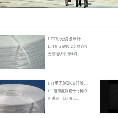
LFT用无碱玻璃纤维直接无捻粗纱
LFT用无碱玻璃纤维直接
无捻粗纱采用硅烷...
基偶联剂、专用浸润剂
LFI用无碱玻璃纤维合股无捻粗纱
配方，与PP、PA、
PBT、PET、TPU、PPS
LFI是聚氨酯复合材料的
等基体树脂具有良好的
新进展，LFI用无...
相容性。