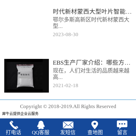
时代新材蒙西大型叶片智能制造基地项目开工
鄂尔多斯高新区时代新材蒙西大
型...
2023
-
08
-
30
叶片智能制造基地项目近日开
工。项目总投资约20亿元，将建
成12条大型智能生产线。项目共
EBS生产厂家‍介绍：哪些方法可以验证EBS的润滑效果
分为...
现在，人们对生活的品质越来越
高...
2021
-
02
-
18
，同时也有了较好的环保保护意
识，因此对“无卤化”阻燃剂的呼
Copyright © 2018-2019.All Rights Reserved
声也越来越强烈，很多厂家在利
犀牛云提供企业云服务
用聚...
打电话
QQ客服
发短信
查地图
留言