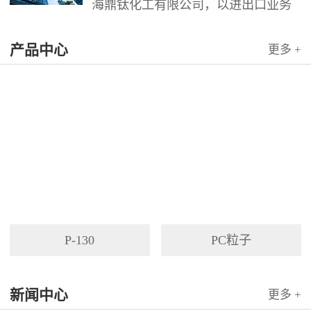
海鼎钛化工有限公司，以进出口业务
为依托，代理国内外多家著名企业产
产品中心
品。公司以其灵活的市场对策和创造
更多 +
力，针对客户需求提供高质量服务，
并与客户密切合作，寻求最佳解决方
案。
P-130
PC粒子
新闻中心
更多 +