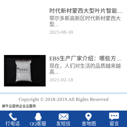
时代新材蒙西大型叶片智能制造基地项目开工
鄂尔多斯高新区时代新材蒙西大
型...
2023
-
08
-
30
叶片智能制造基地项目近日开
工。项目总投资约20亿元，将建
成12条大型智能生产线。项目共
EBS生产厂家‍介绍：哪些方法可以验证EBS的润滑效果
分为...
现在，人们对生活的品质越来越
高...
2021
-
02
-
18
，同时也有了较好的环保保护意
识，因此对“无卤化”阻燃剂的呼
Copyright © 2018-2019.All Rights Reserved
声也越来越强烈，很多厂家在利
犀牛云提供企业云服务
用聚...
打电话
QQ客服
发短信
查地图
留言