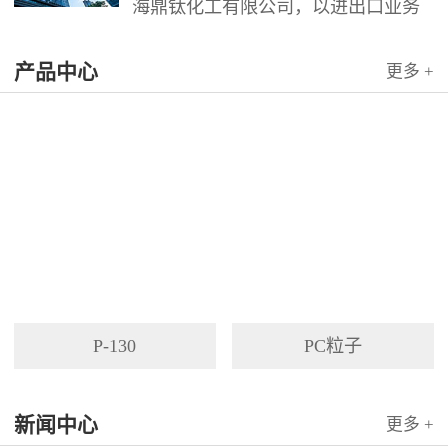
海鼎钛化工有限公司，以进出口业务
为依托，代理国内外多家著名企业产
产品中心
品。公司以其灵活的市场对策和创造
更多 +
力，针对客户需求提供高质量服务，
并与客户密切合作，寻求最佳解决方
案。
P-130
PC粒子
新闻中心
更多 +