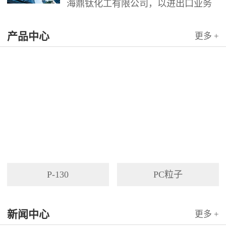
海鼎钛化工有限公司，以进出口业务
为依托，代理国内外多家著名企业产
产品中心
品。公司以其灵活的市场对策和创造
更多 +
力，针对客户需求提供高质量服务，
并与客户密切合作，寻求最佳解决方
案。
P-130
PC粒子
新闻中心
更多 +