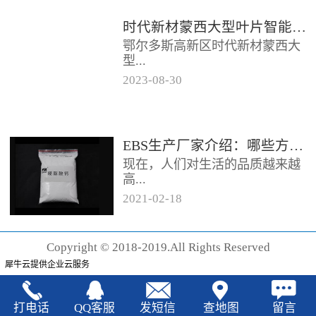
时代新材蒙西大型叶片智能制造基地项目开工
鄂尔多斯高新区时代新材蒙西大
型...
2023
-
08
-
30
叶片智能制造基地项目近日开
工。项目总投资约20亿元，将建
成12条大型智能生产线。项目共
EBS生产厂家‍介绍：哪些方法可以验证EBS的润滑效果
分为...
现在，人们对生活的品质越来越
高...
2021
-
02
-
18
，同时也有了较好的环保保护意
识，因此对“无卤化”阻燃剂的呼
Copyright © 2018-2019.All Rights Reserved
声也越来越强烈，很多厂家在利
犀牛云提供企业云服务
用聚...
打电话
QQ客服
发短信
查地图
留言