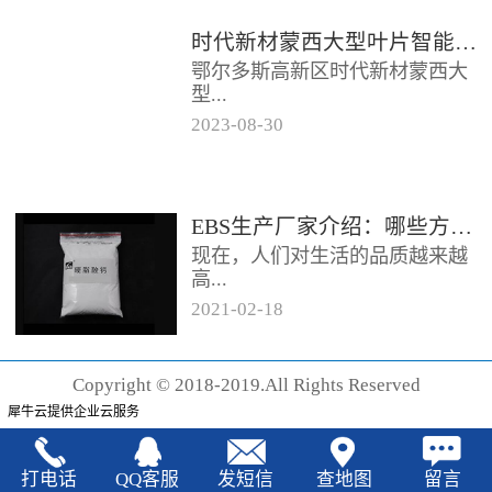
时代新材蒙西大型叶片智能制造基地项目开工
鄂尔多斯高新区时代新材蒙西大
型...
2023
-
08
-
30
叶片智能制造基地项目近日开
工。项目总投资约20亿元，将建
成12条大型智能生产线。项目共
EBS生产厂家‍介绍：哪些方法可以验证EBS的润滑效果
分为...
现在，人们对生活的品质越来越
高...
2021
-
02
-
18
，同时也有了较好的环保保护意
识，因此对“无卤化”阻燃剂的呼
Copyright © 2018-2019.All Rights Reserved
声也越来越强烈，很多厂家在利
犀牛云提供企业云服务
用聚...
打电话
QQ客服
发短信
查地图
留言