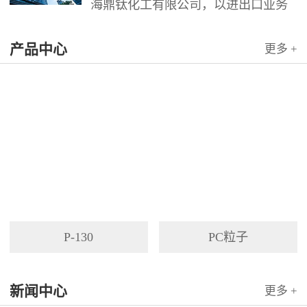
海鼎钛化工有限公司，以进出口业务
为依托，代理国内外多家著名企业产
产品中心
品。公司以其灵活的市场对策和创造
更多 +
力，针对客户需求提供高质量服务，
并与客户密切合作，寻求最佳解决方
案。
P-130
PC粒子
新闻中心
更多 +