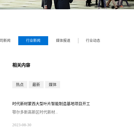
司新闻
行业新闻
媒体报道
行业动态
相关内容
热点
最新
媒体
时代新材蒙西大型叶片智能制造基地项目开工
鄂尔多斯高新区时代新材...
蒙西大型叶片智能制造基地项目近日开工。项目总投资
2023
-
08
-
30
约20亿元，将建成12条大型智能生产线。项目共分为两
期建设，一期投资10亿元，规划布局6条最大可生产120