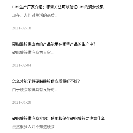
米规格的叶片生产线，年产叶片360套（5MW/及以
上），预计2023年12月投产。二期项目计划2025年投资
EBS生产厂家‍介绍：哪些方法可以验证EBS的润滑效果
建设。项目全面建成后按规划规模总配套人员约1500
人。 信息来源：鄂尔多斯高新区
现在，人们对生活的品质...
越来越高，同时也有了较好的环保保护意识，因此对“无
2021
-
02
-
18
卤化”阻燃剂的呼声也越来越强烈，很多厂家在利用聚氯
乙烯来生产产品时为了得到人们的普遍青睐而广泛使用
EBS生产厂家‍生产的EBS。那么有哪些方法可以验证EBS
在聚氯乙烯加工中的润滑效果呢？EBS生产厂家‍马上来
硬脂酸锌供应‍商的产品能用在哪些产品的生产中？
回答这个问题。1、双辊混炼聚氯乙烯的加工温度和分解
温度是很接近的，所以在加工的时候，除了需要配合使
硬脂酸锌供应‍商为大家...
用稳定剂之外，还需要使...
提供的一种化学材料——硬脂酸锌，是一种白色而且十
2021
-
02
-
04
分松软的粉末状物质，在生产的时候一般会将硬脂酸和
氧化锌进行混合来制备。由于硬脂酸锌没有没有强烈的
气味，所以得到了很广泛的应用。下面就由硬脂酸锌供
应的介绍‍，硬脂酸锌可以用在哪些产品的生产过程中。
怎么才能了解硬脂酸锌供应‍质量好不好？
1、塑料制品由于硬脂酸锌在塑料当中能够起到增加稳定
性的作用，所以，一些生产塑料制品的企业会通过硬脂
由于硬脂酸锌具有良好的...
酸锌供应‍商采购硬脂酸锌来投入生产，在...
性能，在塑料产品的生产过程中使用，能够提高塑料的
2021
-
01
-
28
加工性能，所以现在很多企业会去找硬脂酸锌供应‍商采
购。但是，如今市场上的硬脂酸锌供应‍商众多，如何才
能知道硬脂酸锌供应哪家好些‍呢？其实我们可以从这几
个方面来了解。第1.看市场评价任何一个经销商，只要
硬脂酸锌供应‍商介绍：使用和储存硬脂酸锌要注意什么
在市场上做销售，就会获得相应的市场评价，由于硬脂
酸锌的质量关系到产品的生产情况，所以在找硬脂酸锌
虽然很多人并不知道硬脂...
供应‍商采购硬脂酸锌的时候，企业可...