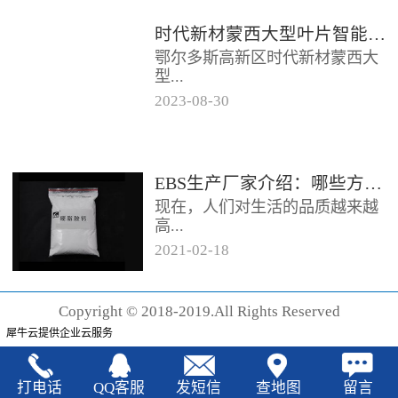
时代新材蒙西大型叶片智能制造基地项目开工
鄂尔多斯高新区时代新材蒙西大
型...
2023
-
08
-
30
叶片智能制造基地项目近日开
工。项目总投资约20亿元，将建
成12条大型智能生产线。项目共
EBS生产厂家‍介绍：哪些方法可以验证EBS的润滑效果
分为...
现在，人们对生活的品质越来越
高...
2021
-
02
-
18
，同时也有了较好的环保保护意
识，因此对“无卤化”阻燃剂的呼
Copyright © 2018-2019.All Rights Reserved
声也越来越强烈，很多厂家在利
犀牛云提供企业云服务
用聚...
打电话
QQ客服
发短信
查地图
留言