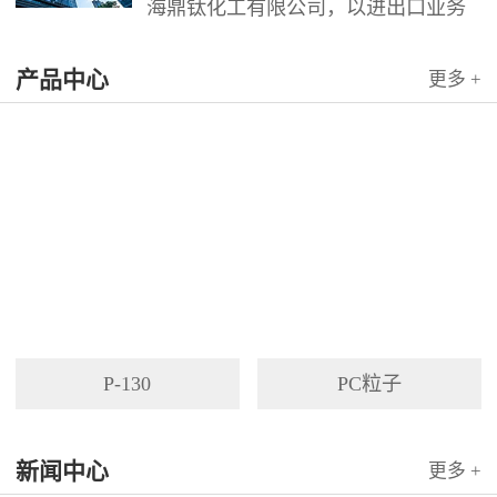
海鼎钛化工有限公司，以进出口业务
为依托，代理国内外多家著名企业产
产品中心
品。公司以其灵活的市场对策和创造
更多 +
力，针对客户需求提供高质量服务，
并与客户密切合作，寻求最佳解决方
案。
P-130
PC粒子
新闻中心
更多 +