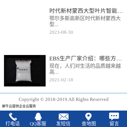
时代新材蒙西大型叶片智能制造基地项目开工
鄂尔多斯高新区时代新材蒙西大
型...
2023
-
08
-
30
叶片智能制造基地项目近日开
工。项目总投资约20亿元，将建
成12条大型智能生产线。项目共
EBS生产厂家‍介绍：哪些方法可以验证EBS的润滑效果
分为...
现在，人们对生活的品质越来越
高...
2021
-
02
-
18
，同时也有了较好的环保保护意
识，因此对“无卤化”阻燃剂的呼
Copyright © 2018-2019.All Rights Reserved
声也越来越强烈，很多厂家在利
犀牛云提供企业云服务
用聚...
打电话
QQ客服
发短信
查地图
留言