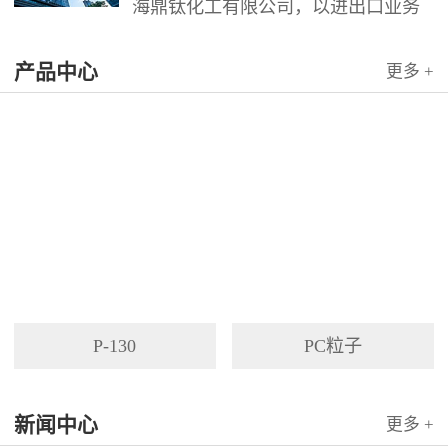
海鼎钛化工有限公司，以进出口业务
为依托，代理国内外多家著名企业产
产品中心
品。公司以其灵活的市场对策和创造
更多 +
力，针对客户需求提供高质量服务，
并与客户密切合作，寻求最佳解决方
案。
P-130
PC粒子
新闻中心
更多 +