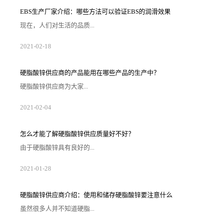
米规格的叶片生产线，年产叶片360套（5MW/及以
上），预计2023年12月投产。二期项目计划2025年投资
EBS生产厂家‍介绍：哪些方法可以验证EBS的润滑效果
建设。项目全面建成后按规划规模总配套人员约1500
人。 信息来源：鄂尔多斯高新区
现在，人们对生活的品质...
越来越高，同时也有了较好的环保保护意识，因此对“无
2021
-
02
-
18
卤化”阻燃剂的呼声也越来越强烈，很多厂家在利用聚氯
乙烯来生产产品时为了得到人们的普遍青睐而广泛使用
EBS生产厂家‍生产的EBS。那么有哪些方法可以验证EBS
在聚氯乙烯加工中的润滑效果呢？EBS生产厂家‍马上来
硬脂酸锌供应‍商的产品能用在哪些产品的生产中？
回答这个问题。1、双辊混炼聚氯乙烯的加工温度和分解
温度是很接近的，所以在加工的时候，除了需要配合使
硬脂酸锌供应‍商为大家...
用稳定剂之外，还需要使...
提供的一种化学材料——硬脂酸锌，是一种白色而且十
2021
-
02
-
04
分松软的粉末状物质，在生产的时候一般会将硬脂酸和
氧化锌进行混合来制备。由于硬脂酸锌没有没有强烈的
气味，所以得到了很广泛的应用。下面就由硬脂酸锌供
应的介绍‍，硬脂酸锌可以用在哪些产品的生产过程中。
怎么才能了解硬脂酸锌供应‍质量好不好？
1、塑料制品由于硬脂酸锌在塑料当中能够起到增加稳定
性的作用，所以，一些生产塑料制品的企业会通过硬脂
由于硬脂酸锌具有良好的...
酸锌供应‍商采购硬脂酸锌来投入生产，在...
性能，在塑料产品的生产过程中使用，能够提高塑料的
2021
-
01
-
28
加工性能，所以现在很多企业会去找硬脂酸锌供应‍商采
购。但是，如今市场上的硬脂酸锌供应‍商众多，如何才
能知道硬脂酸锌供应哪家好些‍呢？其实我们可以从这几
个方面来了解。第1.看市场评价任何一个经销商，只要
硬脂酸锌供应‍商介绍：使用和储存硬脂酸锌要注意什么
在市场上做销售，就会获得相应的市场评价，由于硬脂
酸锌的质量关系到产品的生产情况，所以在找硬脂酸锌
虽然很多人并不知道硬脂...
供应‍商采购硬脂酸锌的时候，企业可...