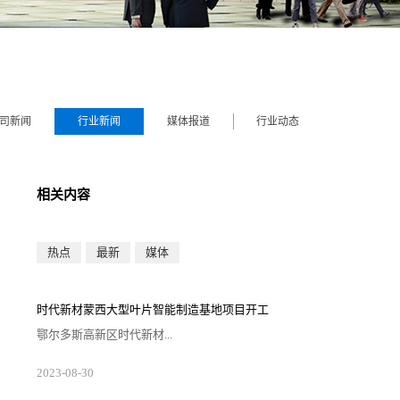
司新闻
行业新闻
媒体报道
行业动态
相关内容
热点
最新
媒体
时代新材蒙西大型叶片智能制造基地项目开工
鄂尔多斯高新区时代新材...
蒙西大型叶片智能制造基地项目近日开工。项目总投资
2023
-
08
-
30
约20亿元，将建成12条大型智能生产线。项目共分为两
期建设，一期投资10亿元，规划布局6条最大可生产120