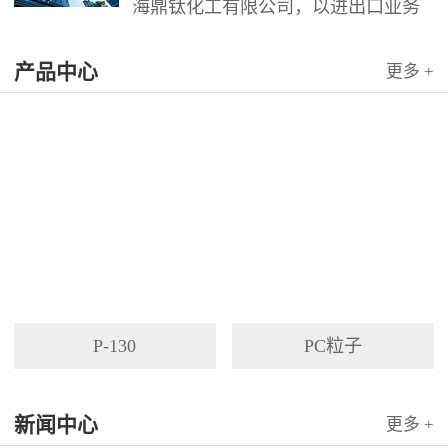
海鼎钛化工有限公司，以进出口业务
为依托，代理国内外多家著名企业产
产品中心
品。公司以其灵活的市场对策和创造
更多 +
力，针对客户需求提供高质量服务，
并与客户密切合作，寻求最佳解决方
案。
P-130
PC粒子
新闻中心
更多 +