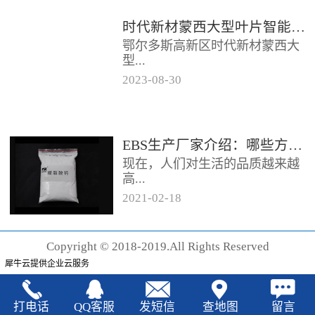
时代新材蒙西大型叶片智能制造基地项目开工
鄂尔多斯高新区时代新材蒙西大
型...
2023
-
08
-
30
叶片智能制造基地项目近日开
工。项目总投资约20亿元，将建
成12条大型智能生产线。项目共
EBS生产厂家‍介绍：哪些方法可以验证EBS的润滑效果
分为...
现在，人们对生活的品质越来越
高...
2021
-
02
-
18
，同时也有了较好的环保保护意
识，因此对“无卤化”阻燃剂的呼
Copyright © 2018-2019.All Rights Reserved
声也越来越强烈，很多厂家在利
犀牛云提供企业云服务
用聚...
打电话
QQ客服
发短信
查地图
留言