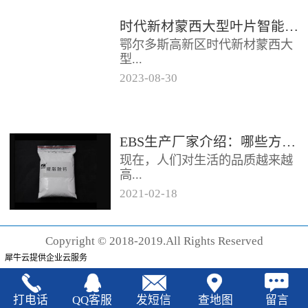
时代新材蒙西大型叶片智能制造基地项目开工
鄂尔多斯高新区时代新材蒙西大
型...
2023
-
08
-
30
叶片智能制造基地项目近日开
工。项目总投资约20亿元，将建
成12条大型智能生产线。项目共
EBS生产厂家‍介绍：哪些方法可以验证EBS的润滑效果
分为...
现在，人们对生活的品质越来越
高...
2021
-
02
-
18
，同时也有了较好的环保保护意
识，因此对“无卤化”阻燃剂的呼
Copyright © 2018-2019.All Rights Reserved
声也越来越强烈，很多厂家在利
犀牛云提供企业云服务
用聚...
打电话
QQ客服
发短信
查地图
留言