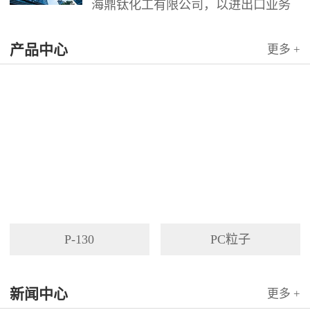
海鼎钛化工有限公司，以进出口业务
为依托，代理国内外多家著名企业产
产品中心
品。公司以其灵活的市场对策和创造
更多 +
力，针对客户需求提供高质量服务，
并与客户密切合作，寻求最佳解决方
案。
P-130
PC粒子
新闻中心
更多 +