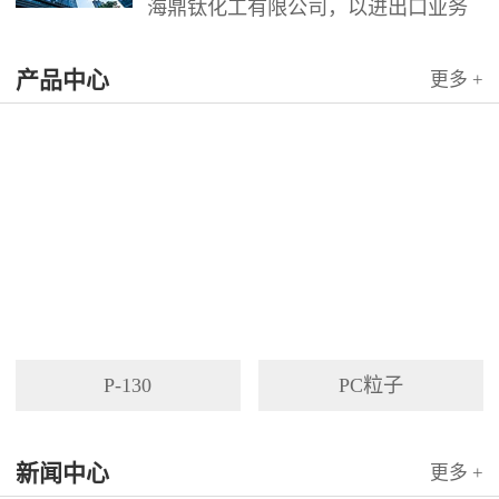
海鼎钛化工有限公司，以进出口业务
为依托，代理国内外多家著名企业产
产品中心
品。公司以其灵活的市场对策和创造
更多 +
力，针对客户需求提供高质量服务，
并与客户密切合作，寻求最佳解决方
案。
P-130
PC粒子
新闻中心
更多 +