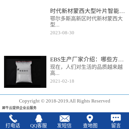
时代新材蒙西大型叶片智能制造基地项目开工
鄂尔多斯高新区时代新材蒙西大
型...
2023
-
08
-
30
叶片智能制造基地项目近日开
工。项目总投资约20亿元，将建
成12条大型智能生产线。项目共
EBS生产厂家‍介绍：哪些方法可以验证EBS的润滑效果
分为...
现在，人们对生活的品质越来越
高...
2021
-
02
-
18
，同时也有了较好的环保保护意
识，因此对“无卤化”阻燃剂的呼
Copyright © 2018-2019.All Rights Reserved
声也越来越强烈，很多厂家在利
犀牛云提供企业云服务
用聚...
打电话
QQ客服
发短信
查地图
留言