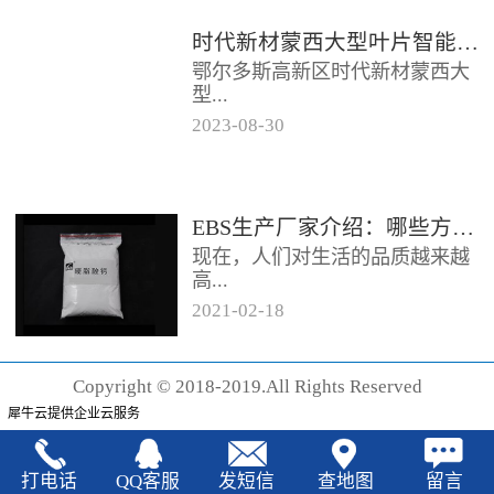
时代新材蒙西大型叶片智能制造基地项目开工
鄂尔多斯高新区时代新材蒙西大
型...
2023
-
08
-
30
叶片智能制造基地项目近日开
工。项目总投资约20亿元，将建
成12条大型智能生产线。项目共
EBS生产厂家‍介绍：哪些方法可以验证EBS的润滑效果
分为...
现在，人们对生活的品质越来越
高...
2021
-
02
-
18
，同时也有了较好的环保保护意
识，因此对“无卤化”阻燃剂的呼
Copyright © 2018-2019.All Rights Reserved
声也越来越强烈，很多厂家在利
犀牛云提供企业云服务
用聚...
打电话
QQ客服
发短信
查地图
留言