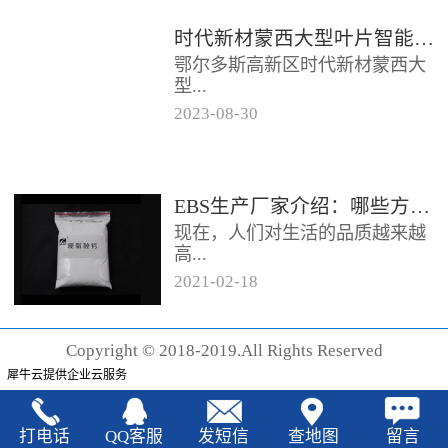
时代新材蒙西大型叶片智能制造基地项目开工
鄂尔多斯高新区时代新材蒙西大
型...
2023
-
08
-
30
叶片智能制造基地项目近日开
工。项目总投资约20亿元，将建
成12条大型智能生产线。项目共
EBS生产厂家‍介绍：哪些方法可以验证EBS的润滑效果
分为...
现在，人们对生活的品质越来越
高...
2021
-
02
-
18
，同时也有了较好的环保保护意
识，因此对“无卤化”阻燃剂的呼
Copyright © 2018-2019.All Rights Reserved
声也越来越强烈，很多厂家在利
犀牛云提供企业云服务
用聚...
打电话
QQ客服
发短信
查地图
留言