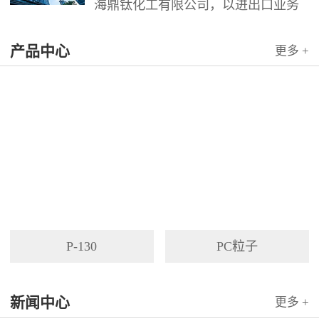
海鼎钛化工有限公司，以进出口业务
为依托，代理国内外多家著名企业产
产品中心
品。公司以其灵活的市场对策和创造
更多 +
力，针对客户需求提供高质量服务，
并与客户密切合作，寻求最佳解决方
案。
P-130
PC粒子
新闻中心
更多 +