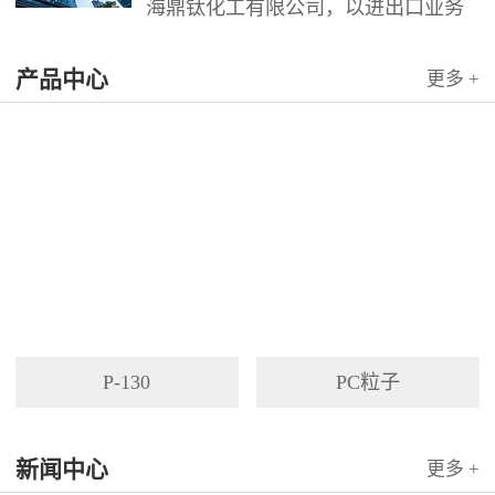
海鼎钛化工有限公司，以进出口业务
为依托，代理国内外多家著名企业产
产品中心
品。公司以其灵活的市场对策和创造
更多 +
力，针对客户需求提供高质量服务，
并与客户密切合作，寻求最佳解决方
案。
P-130
PC粒子
新闻中心
更多 +