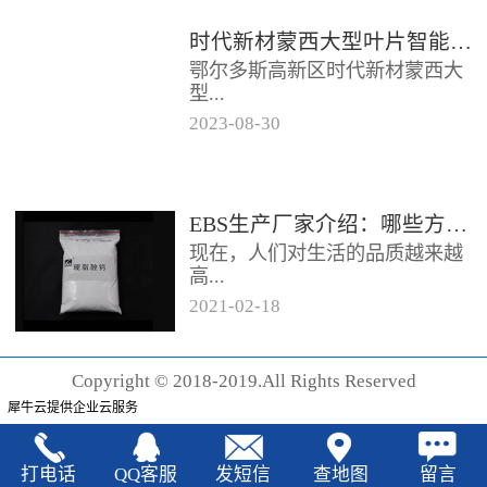
时代新材蒙西大型叶片智能制造基地项目开工
鄂尔多斯高新区时代新材蒙西大
型...
2023
-
08
-
30
叶片智能制造基地项目近日开
工。项目总投资约20亿元，将建
成12条大型智能生产线。项目共
EBS生产厂家‍介绍：哪些方法可以验证EBS的润滑效果
分为...
现在，人们对生活的品质越来越
高...
2021
-
02
-
18
，同时也有了较好的环保保护意
识，因此对“无卤化”阻燃剂的呼
Copyright © 2018-2019.All Rights Reserved
声也越来越强烈，很多厂家在利
犀牛云提供企业云服务
用聚...
打电话
QQ客服
发短信
查地图
留言