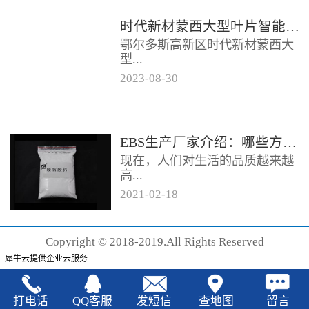
时代新材蒙西大型叶片智能制造基地项目开工
鄂尔多斯高新区时代新材蒙西大
型...
2023
-
08
-
30
叶片智能制造基地项目近日开
工。项目总投资约20亿元，将建
成12条大型智能生产线。项目共
EBS生产厂家‍介绍：哪些方法可以验证EBS的润滑效果
分为...
现在，人们对生活的品质越来越
高...
2021
-
02
-
18
，同时也有了较好的环保保护意
识，因此对“无卤化”阻燃剂的呼
Copyright © 2018-2019.All Rights Reserved
声也越来越强烈，很多厂家在利
犀牛云提供企业云服务
用聚...
打电话
QQ客服
发短信
查地图
留言