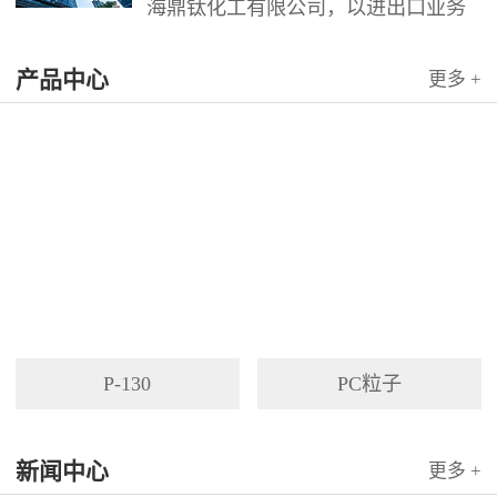
海鼎钛化工有限公司，以进出口业务
为依托，代理国内外多家著名企业产
产品中心
品。公司以其灵活的市场对策和创造
更多 +
力，针对客户需求提供高质量服务，
并与客户密切合作，寻求最佳解决方
案。
P-130
PC粒子
新闻中心
更多 +