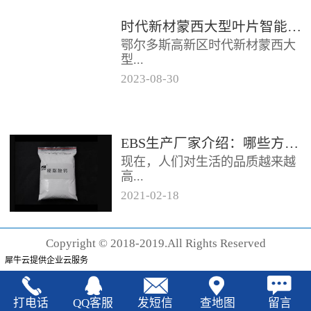
时代新材蒙西大型叶片智能制造基地项目开工
鄂尔多斯高新区时代新材蒙西大
型...
2023
-
08
-
30
叶片智能制造基地项目近日开
工。项目总投资约20亿元，将建
成12条大型智能生产线。项目共
EBS生产厂家‍介绍：哪些方法可以验证EBS的润滑效果
分为...
现在，人们对生活的品质越来越
高...
2021
-
02
-
18
，同时也有了较好的环保保护意
识，因此对“无卤化”阻燃剂的呼
Copyright © 2018-2019.All Rights Reserved
声也越来越强烈，很多厂家在利
犀牛云提供企业云服务
用聚...
打电话
QQ客服
发短信
查地图
留言