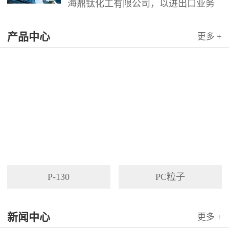
海鼎钛化工有限公司，以进出口业务
为依托，代理国内外多家著名企业产
产品中心
品。公司以其灵活的市场对策和创造
更多 +
力，针对客户需求提供高质量服务，
并与客户密切合作，寻求最佳解决方
案。
P-130
PC粒子
新闻中心
更多 +