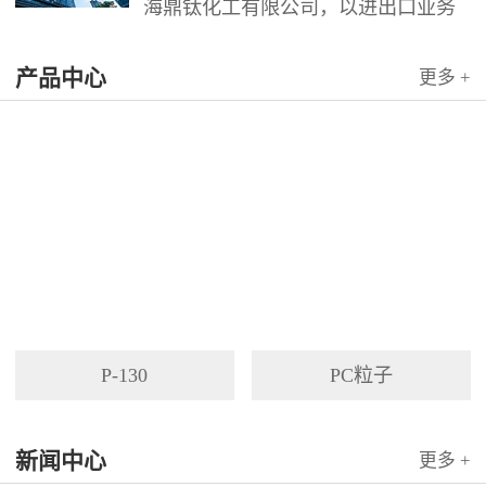
海鼎钛化工有限公司，以进出口业务
为依托，代理国内外多家著名企业产
产品中心
品。公司以其灵活的市场对策和创造
更多 +
力，针对客户需求提供高质量服务，
并与客户密切合作，寻求最佳解决方
案。
P-130
PC粒子
新闻中心
更多 +