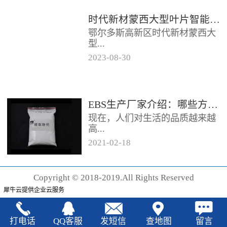
时代新材蒙西大型叶片智能制造基地项目开工
鄂尔多斯高新区时代新材蒙西大
型...
2023
-
08
-
30
叶片智能制造基地项目近日开
工。项目总投资约20亿元，将建
成12条大型智能生产线。项目共
EBS生产厂家‍介绍：哪些方法可以验证EBS的润滑效果
分为...
现在，人们对生活的品质越来越
高...
2021
-
02
-
18
，同时也有了较好的环保保护意
识，因此对“无卤化”阻燃剂的呼
Copyright © 2018-2019.All Rights Reserved
声也越来越强烈，很多厂家在利
犀牛云提供企业云服务
用聚...
打电话
QQ客服
发短信
查地图
留言