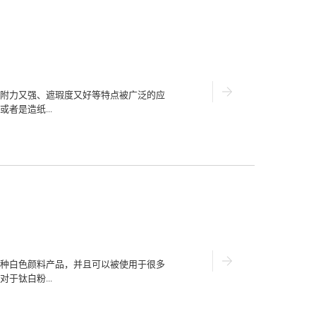
性的测验、挥发性的检查等等多个特性方
遮盖能力也很好，光泽度看上去也很不
多用途比较广那些种类繁多的钛白粉生产
是室外墙体的上色还是室内装饰的用漆着
合不同行业的不同型号的钛白粉，有时还
、生产厂家的资质有保证受到好评的钛白
重视起来，有一个很主要的原因就是钛白
附力又强、遮瑕度又好等特点被广泛的应
被认可的荣誉证书，并且在还和国外的用
者是造纸...
谨更高效更注重客户的满意度。总归钛白
关有保证、种类多、可供用户选择的余地
括钛白粉生产厂家的给出的价格更合...
行各业的企业来说在选购的时候要多从以
合标准。 一、钛白粉生产商的价格是否
忽视的一个因素就是价格，钛白粉的价格
有一定的优惠或者折扣这些都要慎重的考
是包含在内还是另外付款等等都要仔细询
钛白粉的企业，之所以会选择受到好评的
好，在购买之后厂家会让专门的配送人员
点，也会指导用户的使用注意事项，如果
粉生产商的钛白粉品质好钛白粉哪家品质
种白色颜料产品，并且可以被使用于很多
在选择购买的时候要去看看生产厂家是否
于钛白粉...
的证书等等，还要注意的一点便是钛白粉
遮盖度等等是不是都达到了相关标准。想