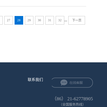
只有在选择的时候从多个方面去考...
选择钛白粉时需要注意考虑以下几个方面
常来说，因为质量高的钛白粉的相对密度
量的白色颜料当中钛白粉的表面积是大
可以通过辨认体积以及密度来了解。同时
...
27
28
29
30
31
32
下一页
电学性能，因此也可以查看一下这方面的
如果遇到高温的话，会转变成金红石型，
氧化钛有熔点和沸点。而且转变成的金红
本身的纯度也有一定的关系，所以在选择
导率由于好评的钛白粉本身具有半导体的
候缺氧的话也会产生非常大的敏感度。因
将会对今后在某些工业领域的使用产生非
来生产相应的电容器等电子元件，所以在
要注意的几个主要的要素，另外还有...
联系我们
（86） 21-62778905
（全国服务热线）