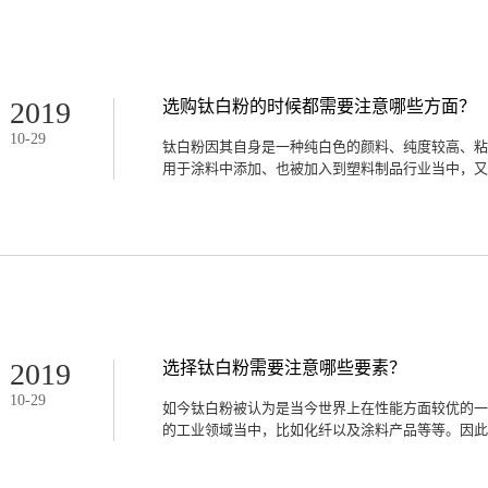
经过厂家层层把关筛选出来的，从颜色的考核、水溶
面进行了严格的考核，因此钛白粉的纯度是很高的，
错，对于加工制造机器的磨损对也比较低。二、种类
厂家，生产的钛白粉可以满足客户的各种需求，无论
色，或者是制造业中涂料和油墨中的添加都能找到适
2019
选购钛白粉的时候都需要注意哪些方面？
可以根据用户的需求定制不同规格不同包装的粉。三
10
-
29
粉制作以能够被越来越多的制造业、建筑业、加工业
钛白粉因其自身是一种纯白色的颜料、纯度较高、粘
粉的生产厂家具备生产的资质，而且在行业内拿到了
用于涂料中添加、也被加入到塑料制品行业当中，又或
户达成了良好的合作，另外就是公司的企业文化更严
粉能受到更多用户的欢迎不仅仅是上面提到的质量过
也多、厂家的规模和品牌影响力都能很靠谱，其实还包
、橡胶、油墨、化妆品等多个行业当中，所以对于各
下这几个方面去多维度的去考察是否既满足要求又符
合理深受欢迎的钛白粉能被广泛的用户认可，最不能
是不是公道合理，如果大量购买或者长期的合作是否
虑，另外更要明确的一点就是在购买之后运送的费用
问。二、钛白粉生产商的售后服务是否到位每个购买
钛白粉生产厂家也是因为他们在售后服务这块做得很
2019
选择钛白粉需要注意哪些要素？
把粉料在双方规定的时间之内送到用户要求的指定地
10
-
29
出现质量问题能够得到及时的退换货服务。三、钛白
如今钛白粉被认为是当今世界上在性能方面较优的一
好一直都是用户选购过程中很注重的一个问题，所以
的工业领域当中，比如化纤以及涂料产品等等。因此对
具备基本的营业资格认证，是不是拥有行业内所认可
的质量是不是良好、对机器是不是有磨损、纯度亮度