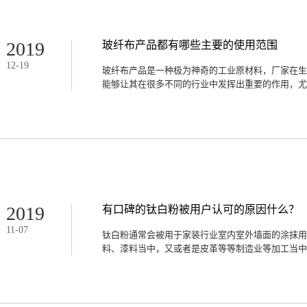
间和工期。而稳定性好的玻纤布产品具有极好的拉伸
时具有非常大的可操作空间，能够通过其良好的覆盖
化的优势目前在很多新型建筑物中会大量使用到玻纤
面产生加固的效果，使用后能够有效的防止墙壁在使
2019
玻纤布产品都有哪些主要的使用范围
新型的建材产品配合高质量的涂料后，不但让墙壁表
12
-
19
效的增强墙壁使用寿命的优质建材。三、安全环保的
玻纤布产品是一种极为神奇的工业原材料，厂家在生
全环保要求，绿色纯天然的玻纤布产品本身就是一种
能够让其在很多不同的行业中发挥出重要的作用，尤其
织结构之间具有一定的空隙，能够有利于建筑物内部
的空气品质也具有极好的效果。坚固柔韧的玻纤布产
范围，目前很多用于通信的光纤中也大量的使用了这种
的是这些行业之间完全没有共通之处。这种极为特殊
手。那么这种高科技的复合材料究竟在都有哪些主要
含碱量稳定性好的玻纤布产品具有非常出色的导电性
韧，又具有非常出色的可拉伸性能。因此目前在电线
为电力传输的重要材料。同时目前正在广泛铺设的光
品。二、建筑装饰行业玻纤布产品本身就是作为新型
以建筑装饰行业为主，这种产品不但能够对建筑物的
2019
有口碑的钛白粉被用户认可的原因什么？
也有利于建筑物内部的水蒸气向外部蒸发，能够有效
11
-
07
物外部的装饰材料也能够提升建筑物的美观度。三、
钛白粉通常会被用于家装行业室内室外墙面的涂抹用
优的玻纤布产品在不同的含碱量下会出现不同的导电
料、漆料当中，又或者是皮革等等制造业等加工当中，
产品就是一种出色的绝缘材料，并且产品本身所具有
品还能够制作成优质的电路线板，在半导体行业中有
可以说是近年材料历史中的一个奇迹，其使用范围的
评的钛白粉除了质量好之外，生产厂家的资质、规模
前...
的原因可以从以下三个方面进行分析。 一、产品质