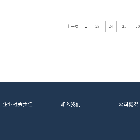
要找到深受欢迎的钛白粉不是一个很容易的事情，用户
的使用者来说需要在市面上选择质量优的产品，所以
的要素。 一、注意看相对密度及介电常数 通
比白色颜料当中同类产品小很多，而且如果是同等重
的，也就是说它的体积比较高，因此在购买的时候也
...
上一页
23
24
25
26
还有因为钛白粉的介电常数很高，所以具备非常好的
系数。二、注意看熔点和沸点 因为锐钛型钛白粉
所以其熔点和沸点其实是不存在的，只有金红石型二
石型钛白粉熔点超过了上千度，并且其熔点与钛白粉
的时候也可以根据这一点来进行查看。三、注意看电
性能，并且电导率会随着温度的升高而增加，这个时
此金红石型钛白粉所拥有的介电常数以及半导体性质
常的作用，尤其是在电子工业当中，可以利用这一点
选择的时候需要考虑到这一点。以上就是选择钛白粉需
企业社会责任
加入我们
公司概况