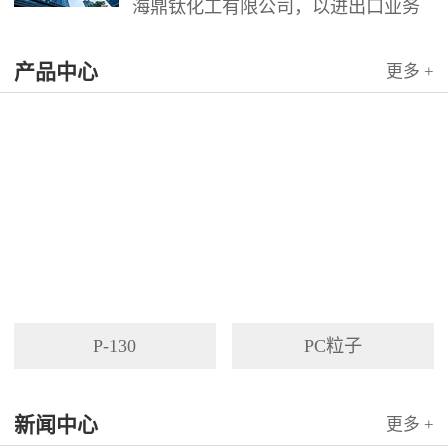
海鼎钛化工有限公司，以进出口业务
为依托，代理国内外多家著名企业产
产品中心
品。公司以其灵活的市场对策和创造
更多 +
力，针对客户需求提供高质量服务，
并与客户密切合作，寻求最佳解决方
案。
P-130
PC粒子
新闻中心
更多 +