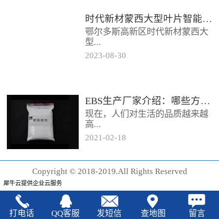
时代新材蒙西大型叶片智能制造基地项目开工
鄂尔多斯高新区时代新材蒙西大
型...
2023
-
08
-
30
叶片智能制造基地项目近日开
工。项目总投资约20亿元，将建
成12条大型智能生产线。项目共
EBS生产厂家‍介绍：哪些方法可以验证EBS的润滑效果
分为...
现在，人们对生活的品质越来越
高...
2021
-
02
-
18
，同时也有了较好的环保保护意
识，因此对“无卤化”阻燃剂的呼
Copyright © 2018-2019.All Rights Reserved
声也越来越强烈，很多厂家在利
犀牛云提供企业云服务
用聚...
打电话
QQ客服
发短信
查地图
留言