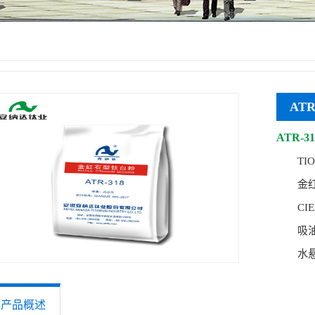
ATR
ATR-
TIO2
金红石晶
CIEL*
吸油量 g
水悬浮液
筛余物（
水萃取液
产品概述