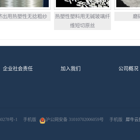
挤出用热塑性无捻粗纱
热塑性塑料用无碱玻璃纤
磨
维短切原丝
企业社会责任
加入我们
公司概况
0278号-1
手机版
沪公网安备 31010702006059号
手机版
犀牛云