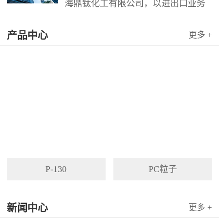
海鼎钛化工有限公司，以进出口业务
为依托，代理国内外多家著名企业产
产品中心
品。公司以其灵活的市场对策和创造
更多 +
力，针对客户需求提供高质量服务，
并与客户密切合作，寻求最佳解决方
案。
P-130
PC粒子
新闻中心
更多 +