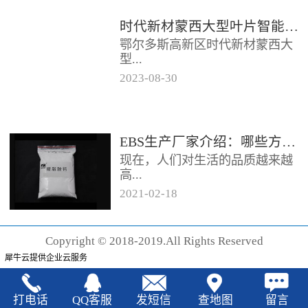
时代新材蒙西大型叶片智能制造基地项目开工
鄂尔多斯高新区时代新材蒙西大
型...
2023
-
08
-
30
叶片智能制造基地项目近日开
工。项目总投资约20亿元，将建
成12条大型智能生产线。项目共
EBS生产厂家‍介绍：哪些方法可以验证EBS的润滑效果
分为...
现在，人们对生活的品质越来越
高...
2021
-
02
-
18
，同时也有了较好的环保保护意
识，因此对“无卤化”阻燃剂的呼
Copyright © 2018-2019.All Rights Reserved
声也越来越强烈，很多厂家在利
犀牛云提供企业云服务
用聚...
打电话
QQ客服
发短信
查地图
留言