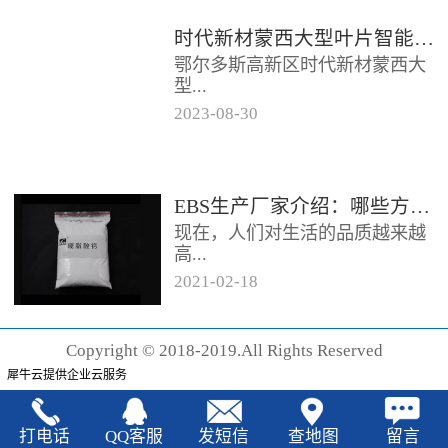
时代新材蒙西大型叶片智能制造基地项目开工
鄂尔多斯高新区时代新材蒙西大
型...
2023
-
08
-
30
叶片智能制造基地项目近日开
工。项目总投资约20亿元，将建
成12条大型智能生产线。项目共
EBS生产厂家‍介绍：哪些方法可以验证EBS的润滑效果
分为...
现在，人们对生活的品质越来越
高...
2021
-
02
-
18
，同时也有了较好的环保保护意
识，因此对“无卤化”阻燃剂的呼
Copyright © 2018-2019.All Rights Reserved
声也越来越强烈，很多厂家在利
犀牛云提供企业云服务
用聚...
打电话
QQ客服
发短信
查地图
留言