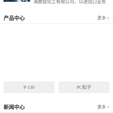
海鼎钛化工有限公司，以进出口业务
为依托，代理国内外多家著名企业产
产品中心
品。公司以其灵活的市场对策和创造
更多 +
力，针对客户需求提供高质量服务，
并与客户密切合作，寻求最佳解决方
案。
P-130
PC粒子
新闻中心
更多 +