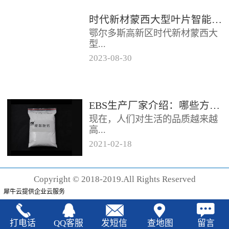
时代新材蒙西大型叶片智能制造基地项目开工
鄂尔多斯高新区时代新材蒙西大
型...
2023
-
08
-
30
叶片智能制造基地项目近日开
工。项目总投资约20亿元，将建
成12条大型智能生产线。项目共
EBS生产厂家‍介绍：哪些方法可以验证EBS的润滑效果
分为...
现在，人们对生活的品质越来越
高...
2021
-
02
-
18
，同时也有了较好的环保保护意
识，因此对“无卤化”阻燃剂的呼
Copyright © 2018-2019.All Rights Reserved
声也越来越强烈，很多厂家在利
犀牛云提供企业云服务
用聚...
打电话
QQ客服
发短信
查地图
留言