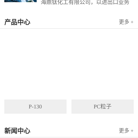
海鼎钛化工有限公司，以进出口业务
为依托，代理国内外多家著名企业产
产品中心
品。公司以其灵活的市场对策和创造
更多 +
力，针对客户需求提供高质量服务，
并与客户密切合作，寻求最佳解决方
案。
P-130
PC粒子
新闻中心
更多 +