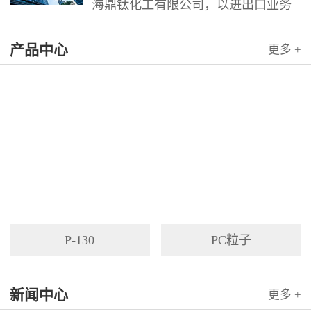
海鼎钛化工有限公司，以进出口业务
为依托，代理国内外多家著名企业产
产品中心
品。公司以其灵活的市场对策和创造
更多 +
力，针对客户需求提供高质量服务，
并与客户密切合作，寻求最佳解决方
案。
P-130
PC粒子
新闻中心
更多 +