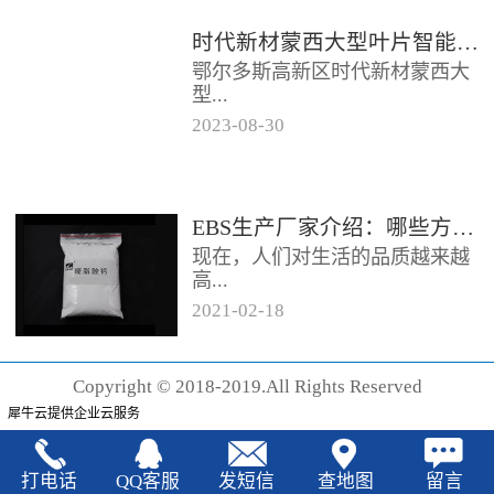
时代新材蒙西大型叶片智能制造基地项目开工
鄂尔多斯高新区时代新材蒙西大
型...
2023
-
08
-
30
叶片智能制造基地项目近日开
工。项目总投资约20亿元，将建
成12条大型智能生产线。项目共
EBS生产厂家‍介绍：哪些方法可以验证EBS的润滑效果
分为...
现在，人们对生活的品质越来越
高...
2021
-
02
-
18
，同时也有了较好的环保保护意
识，因此对“无卤化”阻燃剂的呼
Copyright © 2018-2019.All Rights Reserved
声也越来越强烈，很多厂家在利
犀牛云提供企业云服务
用聚...
打电话
QQ客服
发短信
查地图
留言