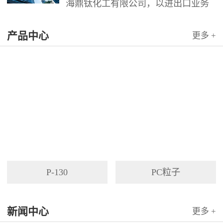
海鼎钛化工有限公司，以进出口业务
为依托，代理国内外多家著名企业产
产品中心
品。公司以其灵活的市场对策和创造
更多 +
力，针对客户需求提供高质量服务，
并与客户密切合作，寻求最佳解决方
案。
P-130
PC粒子
新闻中心
更多 +