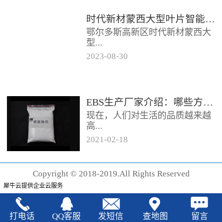
时代新材蒙西大型叶片智能制造基地项目开工
鄂尔多斯高新区时代新材蒙西大
型...
2023
-
08
-
30
叶片智能制造基地项目近日开
工。项目总投资约20亿元，将建
成12条大型智能生产线。项目共
EBS生产厂家‍介绍：哪些方法可以验证EBS的润滑效果
分为...
现在，人们对生活的品质越来越
高...
2021
-
02
-
18
，同时也有了较好的环保保护意
识，因此对“无卤化”阻燃剂的呼
Copyright © 2018-2019.All Rights Reserved
声也越来越强烈，很多厂家在利
犀牛云提供企业云服务
用聚...
打电话
QQ客服
发短信
查地图
留言