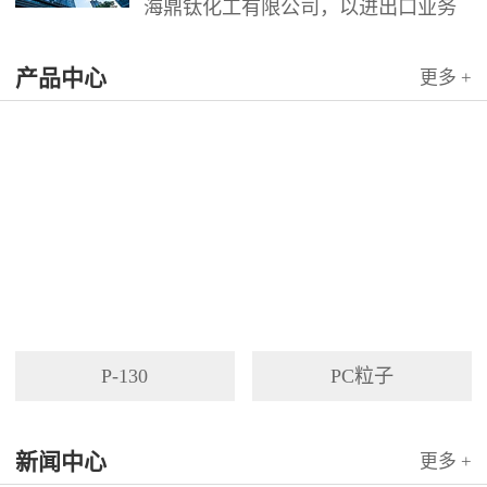
海鼎钛化工有限公司，以进出口业务
为依托，代理国内外多家著名企业产
产品中心
品。公司以其灵活的市场对策和创造
更多 +
力，针对客户需求提供高质量服务，
并与客户密切合作，寻求最佳解决方
案。
P-130
PC粒子
新闻中心
更多 +